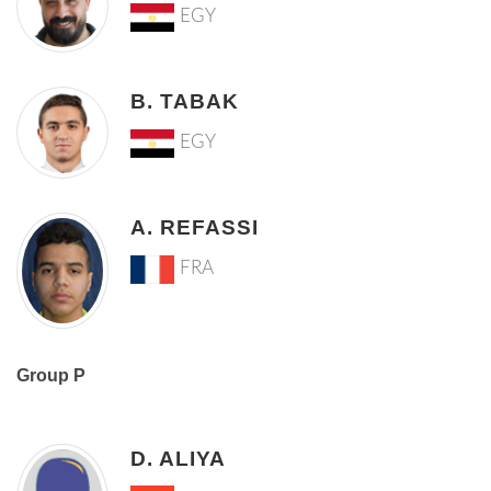
EGY
B. TABAK
EGY
A. REFASSI
FRA
Group P
D. ALIYA