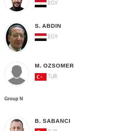
EGY
S. ABDIN
EGY
M. OZSOMER
TUR
Group N
B. SABANCI