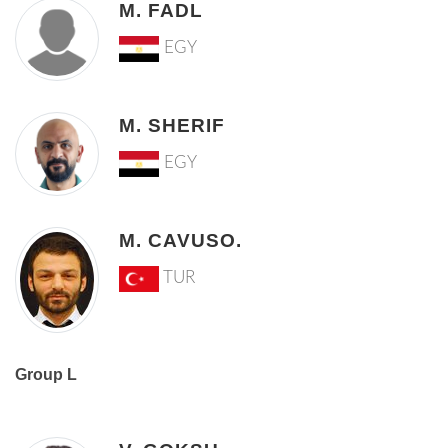
M. FADL
EGY
M. SHERIF
EGY
M. CAVUSO.
TUR
Group L