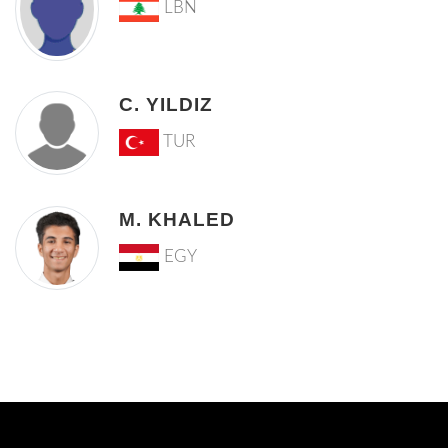
LBN
C. YILDIZ
TUR
M. KHALED
EGY