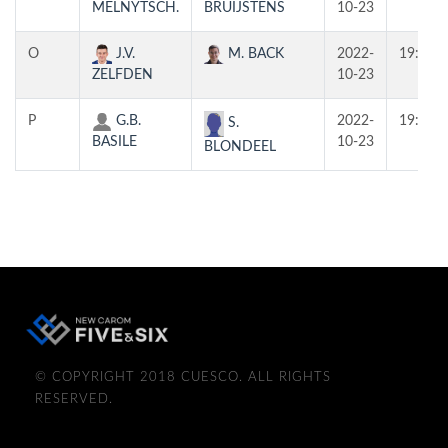
MELNYTSCH.
BRUIJSTENS
10-23
O
J.V.
M. BACK
2022-
19:30
ZELFDEN
10-23
P
G.B.
2022-
19:30
S.
BASILE
10-23
BLONDEEL
© COPYRIGHT 2018 CUESCO. ALL RIGHTS
RESERVED.