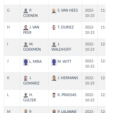
G
P.
S. VAN HEES
2022-
11:00
COENEN
10-23
H
J. VAN
T. DURIEZ
2022-
11:00
PEER
10-23
I
M.
J.
2022-
12:30
GOEKMEN
WALDHOFF
10-23
J
2022-
12:30
L. MIRA
M. WITT
10-23
K
J.
J. HERMANS
2022-
12:30
GOMARIZ
10-23
L
H.
K. PRASSAS
2022-
12:30
GULTER
10-23
M
P.
P. LALANNE
2022-
12:30