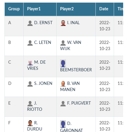
Group
Player1
Player2
Date
Time
A
D. ERNST
I. INAL
2022-
11:00
10-23
B
C. LETEN
W. VAN
2022-
11:00
WIJK
10-23
C
M. DE
2022-
11:00
VRIES
10-23
BEEMSTERBOER
D
S. JONEN
B. VAN
2022-
11:00
MANEN
10-23
E
J.
F. PUIGVERT
2022-
11:00
RIOTTO
10-23
F
R.
2022-
11:00
D.
DURDU
10-23
GARONNAT