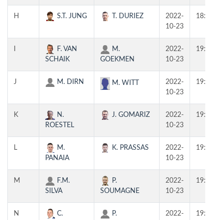
H
S.T. JUNG
T. DURIEZ
2022-
18:00
10-23
I
F. VAN
M.
2022-
19:30
SCHAIK
GOEKMEN
10-23
J
M. DIRN
2022-
19:30
M. WITT
10-23
K
N.
J. GOMARIZ
2022-
19:30
ROESTEL
10-23
L
M.
K. PRASSAS
2022-
19:30
PANAIA
10-23
M
F.M.
P.
2022-
19:30
SILVA
SOUMAGNE
10-23
N
C.
P.
2022-
19:30