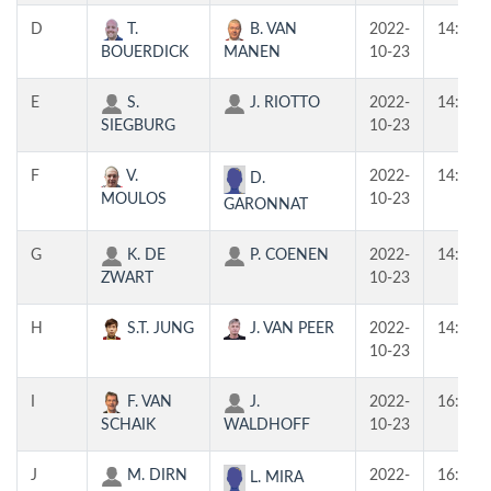
D
T.
B. VAN
2022-
14:00
BOUERDICK
MANEN
10-23
E
S.
J. RIOTTO
2022-
14:00
SIEGBURG
10-23
F
V.
2022-
14:00
D.
MOULOS
10-23
GARONNAT
G
K. DE
P. COENEN
2022-
14:00
ZWART
10-23
H
S.T. JUNG
J. VAN PEER
2022-
14:00
10-23
I
F. VAN
J.
2022-
16:30
SCHAIK
WALDHOFF
10-23
J
M. DIRN
2022-
16:30
L. MIRA