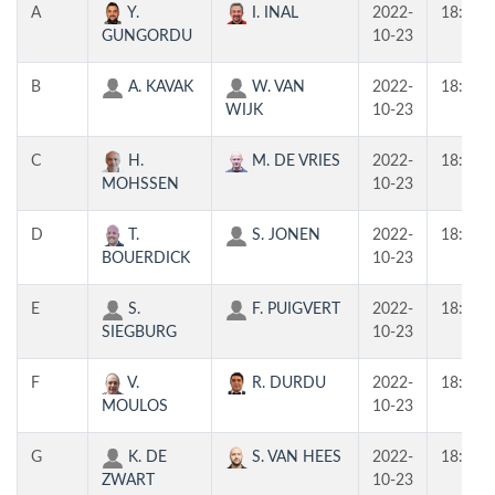
A
Y.
I. INAL
2022-
18:00
GUNGORDU
10-23
B
A. KAVAK
W. VAN
2022-
18:00
WIJK
10-23
C
H.
M. DE VRIES
2022-
18:00
MOHSSEN
10-23
D
T.
S. JONEN
2022-
18:00
BOUERDICK
10-23
E
S.
F. PUIGVERT
2022-
18:00
SIEGBURG
10-23
F
V.
R. DURDU
2022-
18:00
MOULOS
10-23
G
K. DE
S. VAN HEES
2022-
18:00
ZWART
10-23