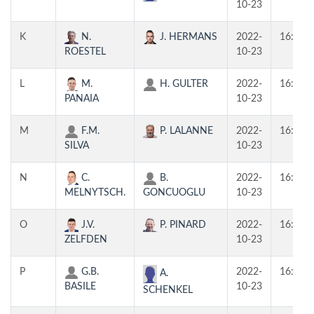
10-23
K
N.
J. HERMANS
2022-
16:30
ROESTEL
10-23
L
M.
H. GULTER
2022-
16:30
PANAIA
10-23
M
F.M.
P. LALANNE
2022-
16:30
SILVA
10-23
N
C.
B.
2022-
16:30
MELNYTSCH.
GONCUOGLU
10-23
O
J.V.
P. PINARD
2022-
16:30
ZELFDEN
10-23
P
G.B.
2022-
16:30
A.
BASILE
10-23
SCHENKEL