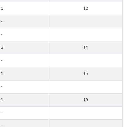
1
12
-
-
2
14
-
1
15
-
1
16
-
-