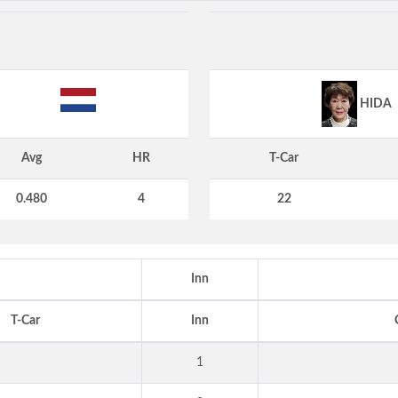
HIDA
Avg
HR
T-Car
0.480
4
22
Inn
T-Car
Inn
1