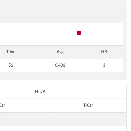
T-Inn
Avg
HR
51
0.431
3
HIDA
Car
T-Car
-